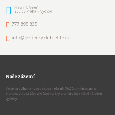
Hlavní 1, Veleň
250 63 Praha – Východ
777 895 835
info@jezdeckyklub-elite.cz
Naše zázemí
Výcvik probíhá na nové pískové jízdárně 45x50m, k dispozici je
kruhová ohrada 20m a krásné terény pro náročné i méně náročné
vyjížďky.