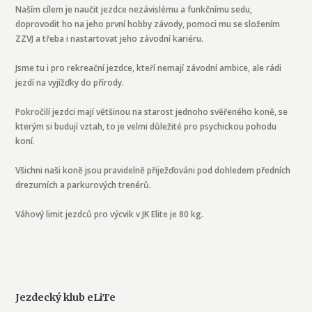
Naším cílem je naučit jezdce nezávislému a funkčnímu sedu,
doprovodit ho na jeho první hobby závody, pomoci mu se složením
ZZVJ a třeba i nastartovat jeho závodní kariéru.
Jsme tu i pro rekreační jezdce, kteří nemají závodní ambice, ale rádi
jezdí na vyjížďky do přírody.
Pokročilí jezdci mají většinou na starost jednoho svěřeného koně, se
kterým si budují vztah, to je velmi důležité pro psychickou pohodu
koní.
Všichni naši koně jsou pravidelně přiježďováni pod dohledem předních
drezurních a parkurových trenérů.
Váhový limit jezdců pro výcvik v JK Elite je 80 kg.
Jezdecký klub eLiTe