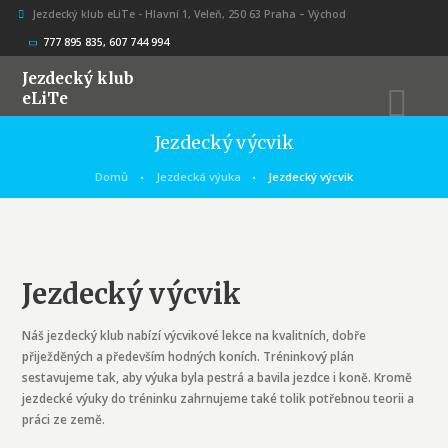
Jezdecký klub eLiTe - Hlavní 1, Veleň, 250 63 Praha – Východ
777 895 835, 607 744 994
Jezdecký klub
eLiTe
Jezdecký výcvik
Domů
Jezdecká výuka
Jezdecký výcvik
Jezdecký výcvik
Náš jezdecký klub nabízí výcvikové lekce na kvalitních, dobře
přiježděných a především hodných koních. Tréninkový plán
sestavujeme tak, aby výuka byla pestrá a bavila jezdce i koně. Kromě
jezdecké výuky do tréninku zahrnujeme také tolik potřebnou teorii a
práci ze země.